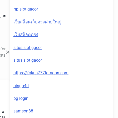
rtp slot gacor
gan.
เว็บสล็อตเว็บตรงค่ายใหญ่
เว็บสล็อตตรง
situs slot gacor
for
sts
situs slot gacor
https://fokus777tomoon.com
bingo4d
pg login
f
samson88
s a
ross