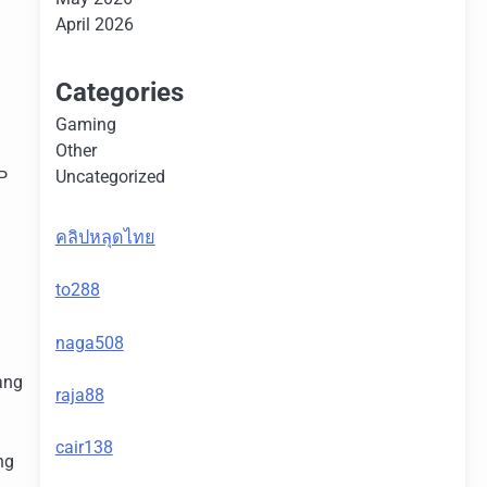
April 2026
Categories
Gaming
Other
Uncategorized
P
คลิปหลุดไทย
to288
naga508
ang
raja88
cair138
ng