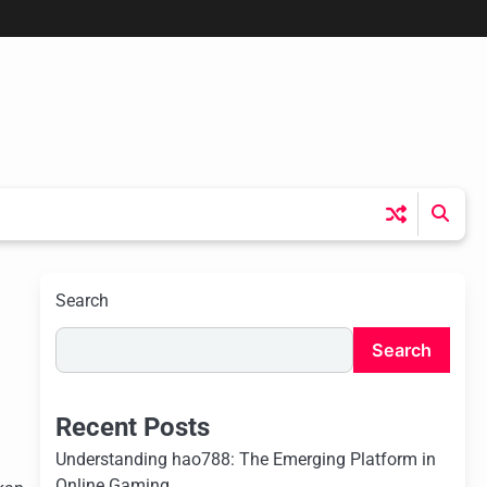
Search
Search
Recent Posts
Understanding hao788: The Emerging Platform in
Online Gaming