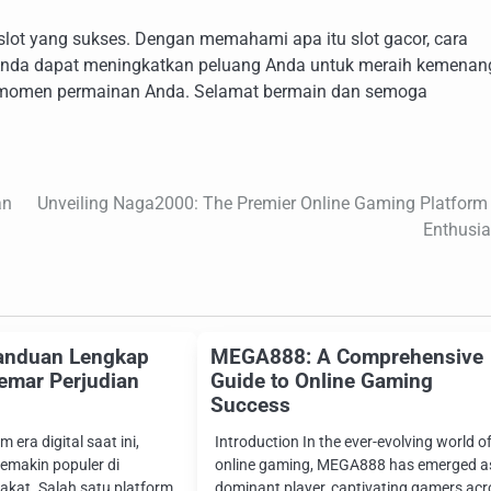
slot yang sukses. Dengan memahami apa itu slot gacor, cara
Anda dapat meningkatkan peluang Anda untuk meraih kemenan
iap momen permainan Anda. Selamat bermain dan semoga
an
Unveiling Naga2000: The Premier Online Gaming Platform 
Enthusia
Panduan Lengkap
MEGA888: A Comprehensive
emar Perjudian
Guide to Online Gaming
Success
 era digital saat ini,
Introduction In the ever-evolving world o
semakin populer di
online gaming, MEGA888 has emerged a
kat. Salah satu platform
dominant player, captivating gamers ac