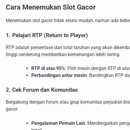
Cara Menemukan Slot Gacor
Menemukan slot gacor tidak selalu mudah, namun ada beber
1. Pelajari RTP (Return to Player)
RTP adalah persentase dari total taruhan yang akan dikem
tinggi cenderung memberikan kemenangan lebih sering.
RTP di atas 95%
: Pilih mesin dengan RTP di ata
Perbandingan antar mesin
: Bandingkan RTP dar
2. Cek Forum dan Komunitas
Bergabung dengan forum atau grup komunitas perjudian bi
gacor.
Pengalaman Pemain Lain
: Mendengarkan peng