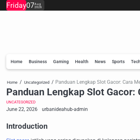
Skip
Friday
07
Aug
2026
to
content
Home
Business
Gaming
Health
News
Sports
Tec
Panduan Lengkap Slot Gacor: Cara M
Home
Uncategorized
Panduan Lengkap Slot Gacor:
UNCATEGORIZED
June 22, 2026
urbanideahub-admin
Introduction