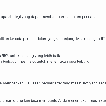
apa strategi yang dapat membantu Anda dalam pencarian ini.
balikan kepada pemain dalam jangka panjang. Mesin dengan RT
s 95% untuk peluang yang lebih baik.
i berbagai mesin slot untuk menemukan opsi terbaik.
sa memberikan wawasan berharga tentang mesin slot yang sed
alaman orang lain bisa membantu Anda menemukan mesin ya