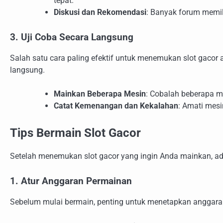
tepat.
Diskusi dan Rekomendasi
: Banyak forum memil
3. Uji Coba Secara Langsung
Salah satu cara paling efektif untuk menemukan slot gaco
langsung.
Mainkan Beberapa Mesin
: Cobalah beberapa m
Catat Kemenangan dan Kekalahan
: Amati mesi
Tips Bermain Slot Gacor
Setelah menemukan slot gacor yang ingin Anda mainkan, a
1. Atur Anggaran Permainan
Sebelum mulai bermain, penting untuk menetapkan anggaran