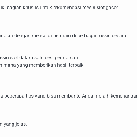
iki bagian khusus untuk rekomendasi mesin slot gacor.
r adalah dengan mencoba bermain di berbagai mesin secara
esin slot dalam satu sesi permainan.
n mana yang memberikan hasil terbaik.
da beberapa tips yang bisa membantu Anda meraih kemenanga
 yang jelas.