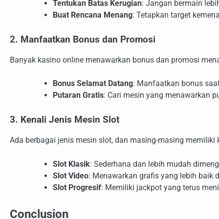
Tentukan Batas Kerugian
: Jangan bermain leb
Buat Rencana Menang
: Tetapkan target kemen
2. Manfaatkan Bonus dan Promosi
Banyak kasino online menawarkan bonus dan promosi mena
Bonus Selamat Datang
: Manfaatkan bonus saat
Putaran Gratis
: Cari mesin yang menawarkan put
3. Kenali Jenis Mesin Slot
Ada berbagai jenis mesin slot, dan masing-masing memiliki ka
Slot Klasik
: Sederhana dan lebih mudah dimenge
Slot Video
: Menawarkan grafis yang lebih baik 
Slot Progresif
: Memiliki jackpot yang terus men
Conclusion